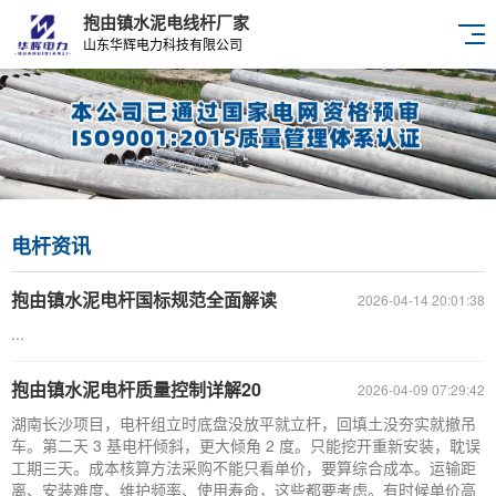
抱由镇水泥电线杆厂家
山东华辉电力科技有限公司
电杆资讯
抱由镇水泥电杆国标规范全面解读
2026-04-14 20:01:38
...
抱由镇水泥电杆质量控制详解20
2026-04-09 07:29:42
湖南长沙项目，电杆组立时底盘没放平就立杆，回填土没夯实就撤吊
车。第二天 3 基电杆倾斜，更大倾角 2 度。只能挖开重新安装，耽误
工期三天。成本核算方法采购不能只看单价，要算综合成本。运输距
离、安装难度、维护频率、使用寿命，这些都要考虑。有时候单价高