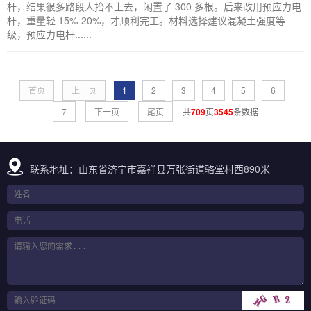
杆，结果很多路段人抬不上去，闲置了 300 多根。后来改用预应力电
杆，重量轻 15%-20%，才顺利完工。材料选择建议混凝土强度等
级，预应力电杆......
首页
上一页
1
2
3
4
5
6
7
下一页
尾页
共
709
页
3545
条数据
联系地址：山东省济宁市嘉祥县万张街道骆堂村西890米