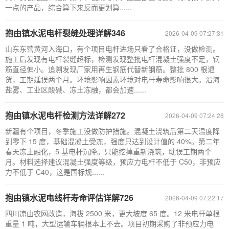
一点的产品，综合算下来反而更划算......
抱由镇水泥电杆裂缝处理详解346
2026-04-09 07:27:31
山东东营黄河入海口，有个项目电杆进场只看了合格证，没做检测。
施工后发现有电杆裂缝超标，检测发现整批电杆混凝土强度不足，钢
筋直径偏小。追溯发现厂家用再生钢筋代替新钢筋。整批 800 根退
货，工期延误两个月。环境影响因素环境对电杆寿命影响很大。沿海
盐雾、工业区酸碱、冻土冻融，都会加速......
抱由镇水泥电杆检测方法详解272
2026-04-09 07:24:28
新疆有个项目，冬季施工没做防护措施。混凝土浇筑后第二天温度降
到零下 15 度，基础混凝土受冻，强度只达到设计值的 40%。第二年
春天冻土融化，5 基电杆沉降。只能挖掉重新浇筑，耽误工期两个
月。材料选择建议混凝土强度等级，预应力电杆不低于 C50，非预应
力不低于 C40，这是国标规......
抱由镇水泥电线杆寿命评估详解726
2026-04-09 07:22:17
四川凉山农网改造，海拔 2500 米，更大坡度 65 度。12 米电杆单根
重量 1 吨，大型运输车辆根本上不去。项目初期采购了非预应力电