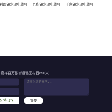
利国镇水泥电线杆
九所镇水泥电线杆
千家镇水泥电线杆
嘉祥县万张街道骆堂村西890米
提交