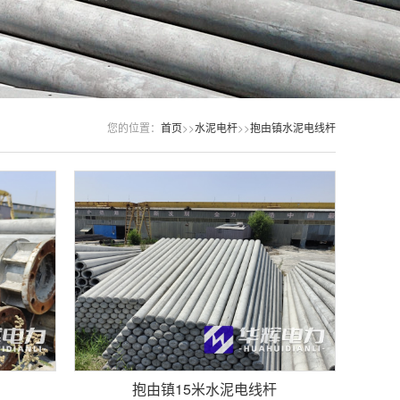
您的位置：
首页
>>
水泥电杆
>>
抱由镇水泥电线杆
抱由镇15米水泥电线杆