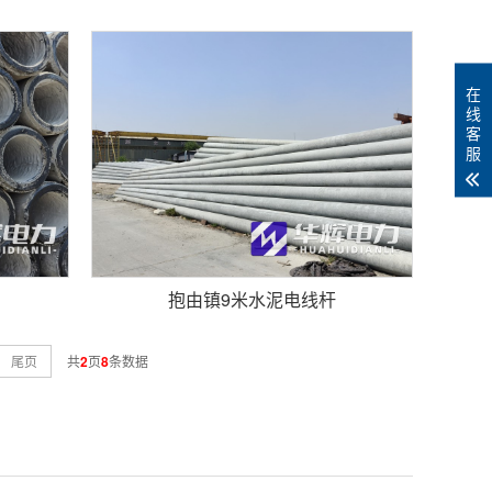
在
线
客
服
抱由镇9米水泥电线杆
尾页
共
2
页
8
条数据