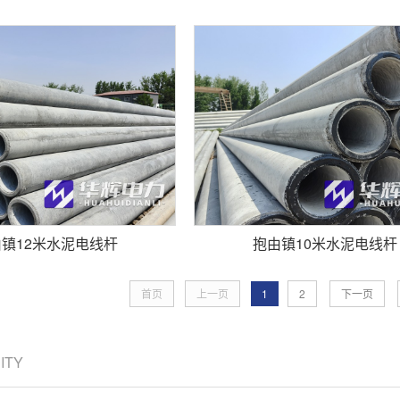
镇12米水泥电线杆
抱由镇10米水泥电线杆
首页
上一页
1
2
下一页
CITY