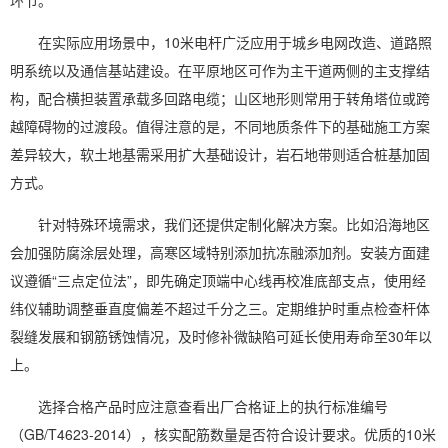
环节。
在实际应用场景中，10米电杆广泛应用于城乡电网改造、道路照
明系统以及通信基站建设。在平原地区可作为主干道两侧的主支撑结
构，配合横担装置承载多回路电缆；山区地形则常用于转角塔位或跨
越障碍物的过渡段。值得注意的是，不同地质条件下的基础施工方案
差异较大，软土地基需采用扩大基础设计，岩石地带则适合桩基加固
方式。
针对特殊环境需求，我们还提供定制化解决方案。比如沿海地区
会加强防腐涂层处理，高寒区域特别添加抗冻融添加剂。安装方面建
议遵循“三点定位法”，即先确定顶端中心线再校准底部支点，使用经
纬仪辅助调整垂直度偏差不超过千分之三。定期维护时重点检查杆体
裂缝发展和钢筋锈蚀情况，及时修补微缺陷可延长使用寿命至30年以
上。
选择合格产品时应注意查看出厂合格证上的执行标准编号
（GB/T4623-2014），核实配筋数量是否符合设计要求。优质的10米