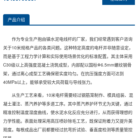
产品介绍
作为专业生产抱由镇水泥电线杆的厂家，我们经常遇到客户咨询
关于10米规格产品的各类问题。这种特定高度的电杆并非随意设定，
而是基于工程力学计算和实际使用场景优化的标准配置。其主体采用
C30级以上高强度混凝土浇筑成型，内部配以国标Φ6.5mm螺纹钢骨
架，通过离心成型工艺确保密实度均匀。在抗压强度方面可达到
40MPa以上，能够承受较大风荷载与导线张力。
从生产工艺来看，10米电杆需要经过钢筋笼制作、模具组装、混
凝土灌注、蒸汽养护等多道工序。其中蒸汽养护环节尤为关键，通过
精准控制温度湿度曲线，使水泥水化反应充分进行，从而获得理想的
力学性能。表面处理采用高压喷砂除毛工艺，既保证附着力又提升美
观度。每根成品出厂前都要经过抗弯折试验、垂直度检测等质量管控