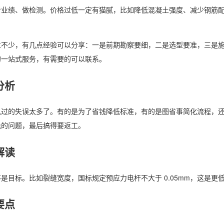
看业绩、做检测。价格过低一定有猫腻，比如降低混凝土强度、减少钢筋
过不少，有几点经验可以分享：一是前期勘察要细，二是选型要准，三是
的一站式服务，有需要的可以联系。
分析
见过的失误太多了。有的是为了省钱降低标准，有的是图省事简化流程，
免的问题，最后搞得要返工。
解读
是目标。比如裂缝宽度，国标规定预应力电杆不大于 0.05mm，这是更低
要点