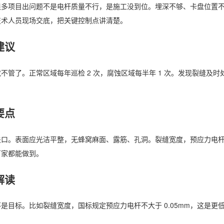
很多项目出问题不是电杆质量不行，是施工没到位。埋深不够、卡盘位置
技术人员现场交底，把关键控制点讲清楚。
建议
不管了。正常区域每年巡检 2 次，腐蚀区域每半年 1 次。发现裂缝及时
。
要点
口。表面应光洁平整，无蜂窝麻面、露筋、孔洞。裂缝宽度，预应力电杆不得大
厂家都能做到。
解读
是目标。比如裂缝宽度，国标规定预应力电杆不大于 0.05mm，这是更低