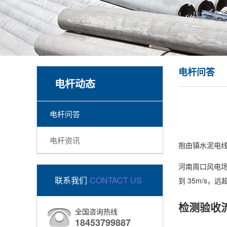
电杆问答
电杆动态
电杆问答
电杆资讯
抱由镇水泥电线
河南周口风电场
联系我们
CONTACT US
到 35m/s
检测验收
全国咨询热线
18453799887