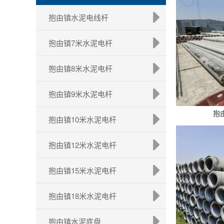
抱由镇水泥电线杆
抱由镇7米水泥电杆
抱由镇8米水泥电杆
抱由镇9米水泥电杆
抱
抱由镇10米水泥电杆
抱由镇12米水泥电杆
抱由镇15米水泥电杆
抱由镇18米水泥电杆
抱由镇水泥底盘