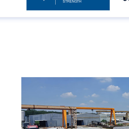
STRENGTH