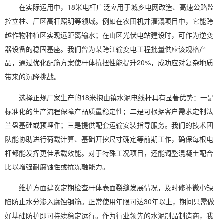
在实际运用中，18米电杆广泛应用于城乡电网改造、高速公路监
控立柱、厂区高杆照明等领域。例如在农田机井灌溉项目中，它能跨
越作物种植区实现远距离输水；在山区光伏电站建设时，可作为逆变
器设备的稳固基座。我们曾为某跨江输变电工程批量供应该规格产
品，通过优化配筋方案使杆体抗扭性能提升20%，成功应对复杂地质
带来的沉降挑战。
选择正规厂家生产的18米抱由镇水泥电线杆具有显著优势：一是
标准化的生产流程保障产品质量稳定性；二是可根据客户需求定制法
兰盘基础或预埋件；三是提供配套运输安装指导服务。我们的技术团
队能协助进行荷载计算、基础开挖尺寸确定等前期工作，确保每根电
杆都能发挥更佳承载效能。对于特殊工况项目，还能调整混凝土配合
比以增强耐腐蚀性或抗冻融能力。
维护方面建议定期检查杆体表面裂缝发展情况，及时修补微小缺
陷防止水分渗入腐蚀钢筋。正常使用年限可达30年以上，期间只需做
好基础防护即可持续稳定运行。作为行业领先的水泥制品制造商，我